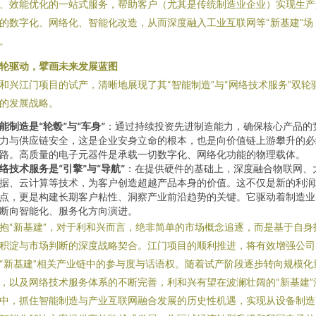
、效能优化的一站式服务，帮助客户（尤其是传统制造业企业）实现生产
的数字化、网络化、智能化改造，从而深度融入工业互联网等“新基建”场
。
轮驱动，擘画未来发展蓝图
和兴江门项目的试产，清晰地展现了其“智能制造”与“网络技术服务”双轮
的发展战略。
能制造是“轮毂”与“车身”
：通过持续投资先进制造能力，确保核心产品的
力与供应链安全，这是企业安身立命的根本，也是向价值链上游攀升的必
路。高质量的电子元器件是承载一切数字化、网络化功能的物理载体。
络技术服务是“引擎”与“导航”
：在提供硬件的基础上，深度融合物联网、
据、云计算等技术，为客户创造超越产品本身的价值。这不仅是新的利润
点，更是构建长期客户粘性、洞察产业前沿趋势的关键。它驱动着制造业
断向智能化、服务化方向演进。
抱“新基建”，对于利和兴而言，绝非简单的市场概念追逐，而是基于自身
积淀与市场判断的深度战略契合。江门项目的顺利推进，将有效增强公司
“新基建”相关产业链中的参与度与话语权。随着试产阶段逐步转向规模化
，以及网络技术服务体系的不断完善，利和兴有望在波澜壮阔的“新基建”
中，抓住智能制造与产业互联网融合发展的历史性机遇，实现从设备制造