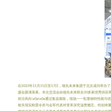
在2023年11月15日至17日，领先未来集团于北京成功
盛会圆满落幕。本次交流会由领先未来联合30多家优秀供应商
前沿风向\x0a\x0a通过集选展陈，现场一一彰显独特性
相关现实刚需令所与会军代表对变革深究溢赞翘舌。特别倚重