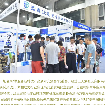
举办了一场名为“军服务新特优产品展示交流会”的盛会。经过三天紧张充实
精心策划，紧扣助力行业实现高品质发展的主旋律，旨在构实军事应用场景与
能与优越特质：涵盖智能化作业终端防护强化运控装备高清动力增寿系统多
回采跨界串联驱动运维瓶颈领先未来的支持深受共睹合作伙伴更中深感同